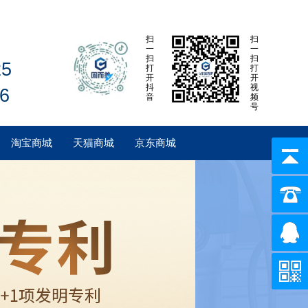
扫
扫
一
一
扫
扫
25
打
打
开
开
抖
视
6
音
频
号
淘宝商城
天猫商城
京东商城