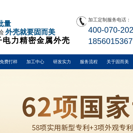
加工定制服务电话：
批量
400-070-20
外壳就要固而美
验
子电力精密金属外壳
1856015367
免费打样
加工中心
研发实力
服务流程
关于固而美