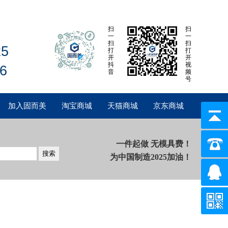
扫
扫
一
一
扫
扫
25
打
打
开
开
抖
视
6
音
频
号
加入固而美
淘宝商城
天猫商城
京东商城
一件起做 无模具费！
为中国制造2025加油！