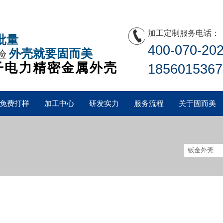
加工定制服务电话：
批量
400-070-20
外壳就要固而美
验
子电力精密金属外壳
1856015367
免费打样
加工中心
研发实力
服务流程
关于固而美