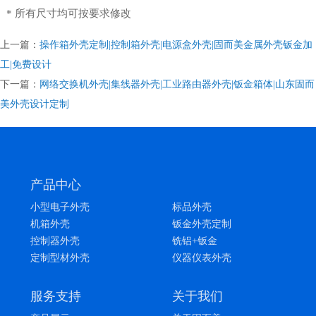
* 所有尺寸均可按要求修改
上一篇：
操作箱外壳定制|控制箱外壳|电源盒外壳|固而美金属外壳钣金加
工|免费设计
下一篇：
网络交换机外壳|集线器外壳|工业路由器外壳|钣金箱体|山东固而
美外壳设计定制
产品中心
小型电子外壳
标品外壳
机箱外壳
钣金外壳定制
控制器外壳
铣铝+钣金
定制型材外壳
仪器仪表外壳
服务支持
关于我们