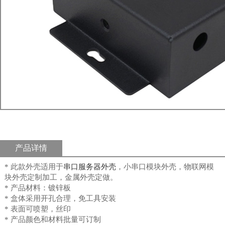
产品详情
* 此款外壳适用于
串口服务器外壳
，小串口模块外壳，物联网模
块外壳定制加工，金属外壳定做。
* 产品材料：镀锌板
* 盒体采用开孔合理，免工具安装
* 表面可喷塑，丝印
* 产品颜色和材料批量可订制